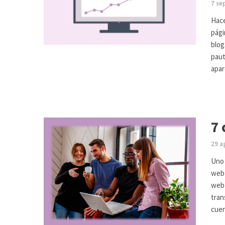
7 se
Hace
pági
blog
paut
apar
7 
29 a
Uno 
web 
web 
tran
cuen