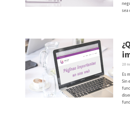
nego
sea
¿Q
im
20 n
Es m
Sin 
func
dise
fund