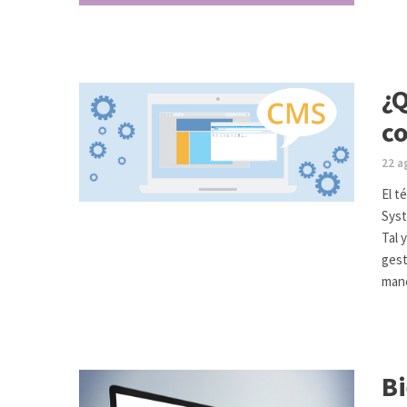
¿Q
c
22 a
El t
Syst
Tal 
gest
man
Bi