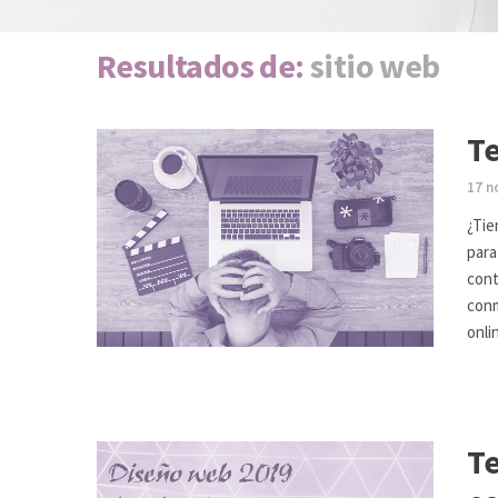
Resultados de:
sitio web
Te
17 n
¿Tie
para
cont
conm
onli
Te