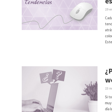
es
29 e
Cada
tend
atrá
colo
Este
¿P
w
23 n
Si t
muy 
día 